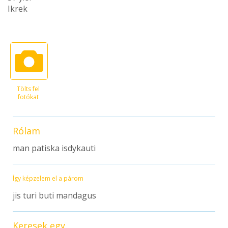
Ikrek
Tölts fel
fotókat
Rólam
man patiska isdykauti
Így képzelem el a párom
jis turi buti mandagus
Keresek egy