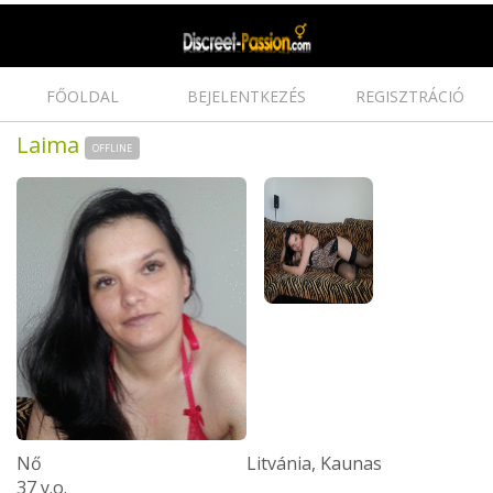
FŐOLDAL
BEJELENTKEZÉS
REGISZTRÁCIÓ
Laima
OFFLINE
Nő
Litvánia, Kaunas
37 y.o.