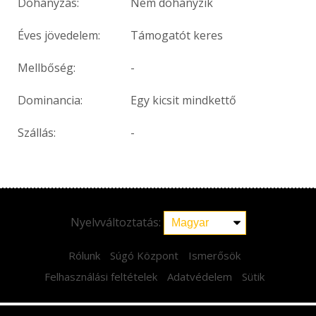
Dohányzás:
Nem dohányzik
Éves jövedelem:
Támogatót keres
Mellbőség:
-
Dominancia:
Egy kicsit mindkettő
Szállás:
-
Nyelvváltoztatás:
Rólunk
Súgó Központ
Ismerősök
Felhasználási feltételek
Adatvédelem
Sütik